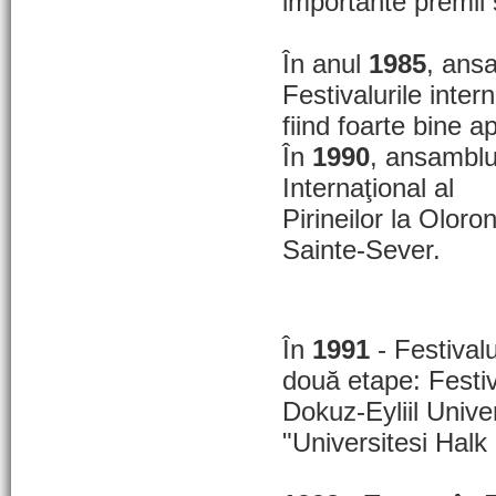
importante premii şi
În anul
1985
, ansa
Festivalurile in
fiind foarte bine ap
În
1990
, ansamblul
Internaţional al
Pirineilor la Olor
Sainte-Sever.
În
1991
- Festivalu
două etape: Festiv
Dokuz-Eyliil Univer
"Universitesi Halk 