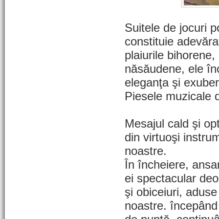
Suitele de jocuri 
constituie adevăra
plaiurile bihoren
năsăudene, ele încâ
eleganţa şi exubera
Piesele muzicale d
Mesajul cald şi opt
din virtuoşi instrum
noastre.
În încheiere, ansa
ei spectacular deos
şi obiceiuri, aduse
noastre. începând 