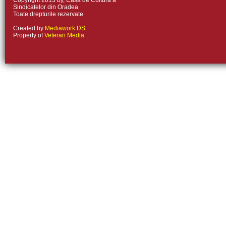
Copyright 2013 by, Casa de Cultura a
Sindicatelor din Oradea
Toate drepturile rezervate
Created by
Mediawork DS
Property of
Veteran Media