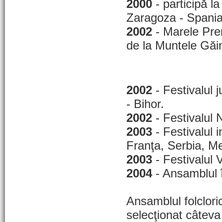
2000
- participă la
Zaragoza - Spania
2002
- Marele Prem
de la Muntele Găi
2002
- Festivalul 
- Bihor.
2002
- Festivalul 
2003
- Festivalul i
Franţa, Serbia, Me
2003
- Festivalul 
2004
- Ansamblul î
Ansamblul folclori
selecţionat câteva