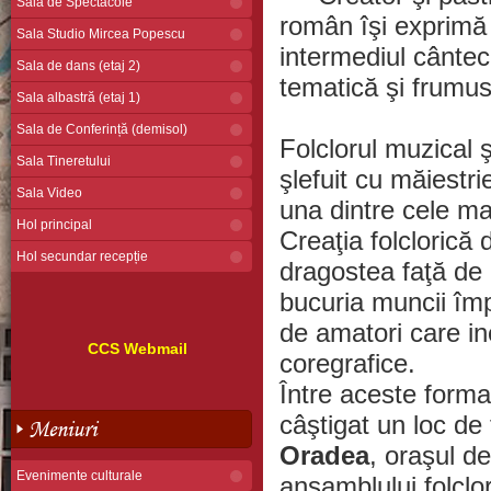
Sala de Spectacole
român îşi exprimă b
Sala Studio Mircea Popescu
intermediul cântec
Sala de dans (etaj 2)
tematică şi frumuse
Sala albastră (etaj 1)
Sala de Conferință (demisol)
Folclorul muzical ş
Sala Tineretului
şlefuit cu măiestri
Sala Video
una dintre cele ma
Hol principal
Creaţia folclorică
Hol secundar recepție
dragostea faţă de pl
bucuria muncii împl
de amatori care in
CCS Webmail
coregrafice.
Între aceste forma
câştigat un loc de 
Meniuri
Oradea
, oraşul d
Evenimente culturale
ansamblului folcl