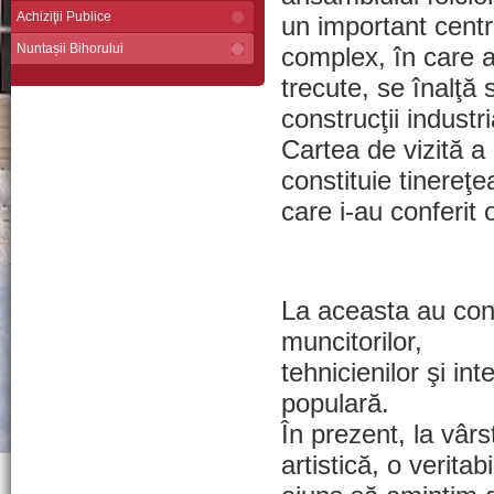
Achiziţii Publice
un important centru
Nuntașii Bihorului
complex, în care al
trecute, se înalţă 
construcţii industri
Cartea de vizită a 
constituie tinereţe
care i-au conferit 
La aceasta au cont
muncitorilor,
tehnicienilor şi int
populară.
În prezent, la vârs
artistică, o veritab