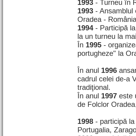
1993
- Turneu în 
1993
- Ansamblul o
Oradea - România 
1994
- Participă la
la un turneu la mai
În
1995
- organizea
portugheze" la Ora
În anul
1996
ansam
cadrul celei de-a V
tradiţional.
În anul
1997
este u
de Folclor Oradea, 
1998
- participă la
Portugalia, Zarago