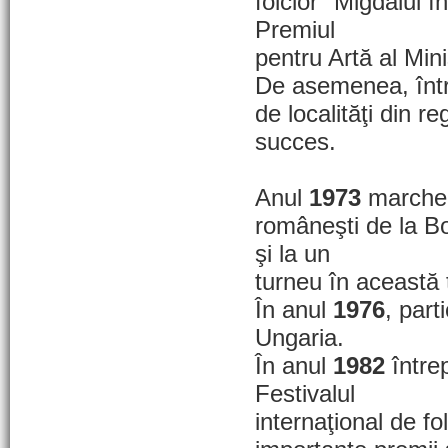
folclor "Migdalul î
Premiul
pentru Artă al Mini
De asemenea, între
de localităţi din 
succes.
Anul
1973
marcheaz
româneşti de la B
şi la un
turneu în această 
În anul
1976
, part
Ungaria.
În anul
1982
întrep
Festivalul
internaţional de f