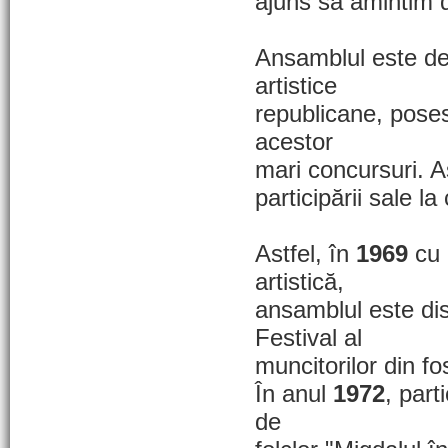
ajuns să amintim 
Ansamblul este de 
artistice
republicane, poseso
acestor
mari concursuri. A
participării sale la
Astfel, în
1969
cu 
artistică,
ansamblul este dis
Festival al
muncitorilor din 
În anul
1972
, part
de