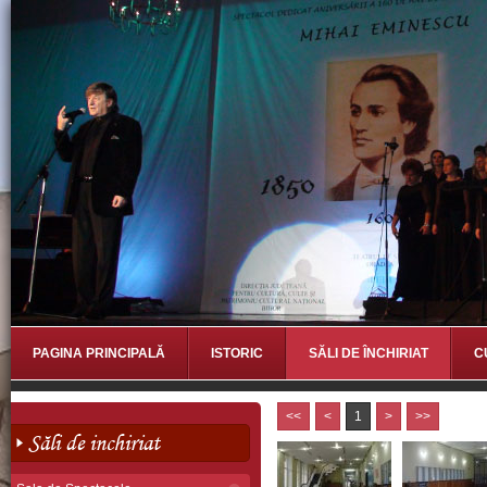
PAGINA PRINCIPALĂ
ISTORIC
SĂLI DE ÎNCHIRIAT
C
<<
<
1
>
>>
Săli de inchiriat